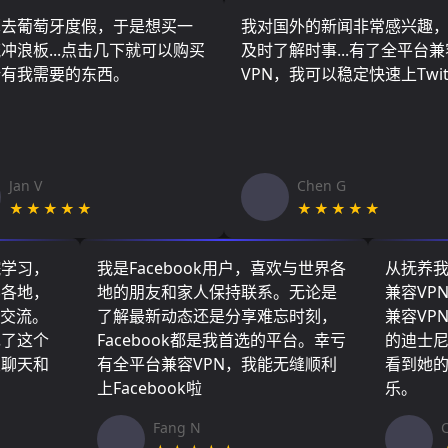
算去葡萄牙度假，于是想买一
我对国外的新闻非常感兴趣
冲浪板...点击几下就可以购买
及时了解时事...有了全平台兼
所有我需要的东西。
VPN，我可以稳定快速上Twit
Jan V
Chen G
★★★★★
★★★★★
院学习，
我是Facebook用户，喜欢与世界各
从抚养
界各地，
地的朋友和家人保持联系。无论是
兼容VP
们交流。
了解最新动态还是分享难忘时刻，
兼容VP
现了这个
Facebook都是我首选的平台。幸亏
的迪士
友聊天和
有全平台兼容VPN，我能无缝顺利
看到她
上Facebook啦
乐。
Fang N