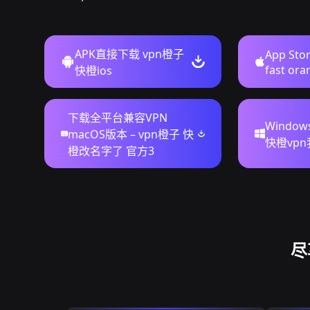
APK直接下载 vpn橙子
App St
fast ora
快橙ios
下载全平台兼容VPN
Windo
macOS版本 – vpn橙子 快
快橙vp
橙改名字了 官方3
尽